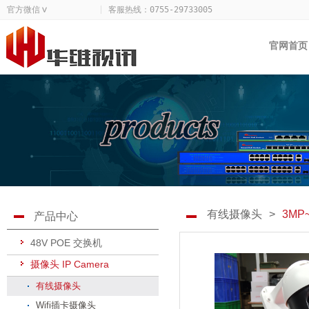
官方微信
客服热线：
0755-29733005
>
官网首页
有线摄像头
>
3M
产品中心
48V POE 交换机
摄像头 IP Camera
有线摄像头
Wifi插卡摄像头